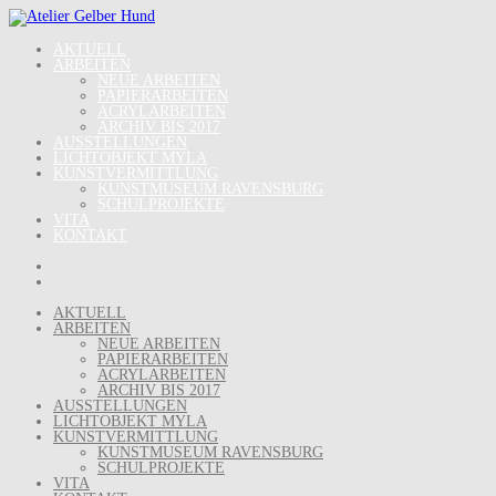
Skip
to
content
AKTUELL
ARBEITEN
NEUE ARBEITEN
PAPIERARBEITEN
ACRYLARBEITEN
ARCHIV BIS 2017
AUSSTELLUNGEN
LICHTOBJEKT MYLA
KUNSTVERMITTLUNG
KUNSTMUSEUM RAVENSBURG
SCHULPROJEKTE
VITA
KONTAKT
AKTUELL
ARBEITEN
NEUE ARBEITEN
PAPIERARBEITEN
ACRYLARBEITEN
ARCHIV BIS 2017
AUSSTELLUNGEN
LICHTOBJEKT MYLA
KUNSTVERMITTLUNG
KUNSTMUSEUM RAVENSBURG
SCHULPROJEKTE
VITA